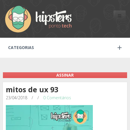
Toggle
naviga
CATEGORIAS
ASSINAR
mitos de ux 93
23/04/2018
/
/
0 Comentários