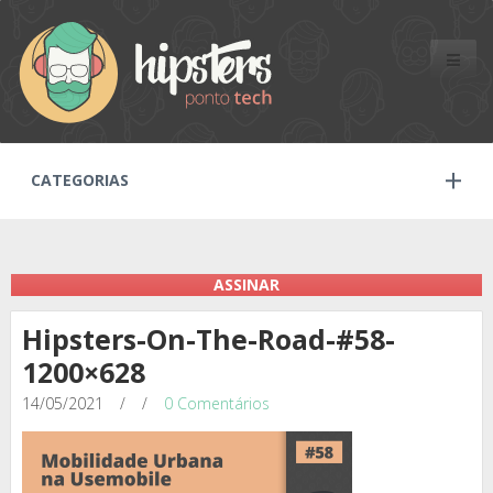
Toggle
naviga
CATEGORIAS
ASSINAR
Hipsters-On-The-Road-#58-
1200×628
14/05/2021
/
/
0 Comentários