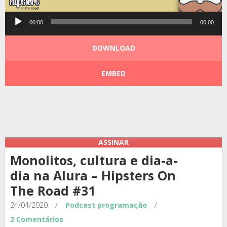
Tocador
00:00
00:00
de
áudio
DOWNLOAD
EMBED
Podcast:
|
|
ASSINAR
Monolitos, cultura e dia-a-
dia na Alura – Hipsters On
The Road #31
24/04/2020
/
Podcast
programação
/
2 Comentários