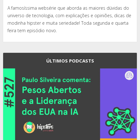
A famosíssima websérie que aborda as maiores dúvidas do
universo de tecnologia, com explicações e opiniões, dicas de
modinha hipster e muita seriedade! Toda segunda e quarta
feira tem episódio novo.
ÚLTIMOS PODCASTS