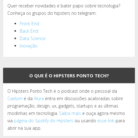
Quer receber novidades e bater papo sobre tecnologia?
Conheça os grupos do hipsters no telegram:
Front End
Back End
Data Science
Inovação
O QUE É O HIPSTERS PONTO TECH?
O Hipsters Ponto Tech é o podcast onde o pessoal da
Caelum
e da
Alura
entra em discussões acaloradas sobre
programação, design, ux, gadgets, startups e as últimas
modinhas em tecnologia.
Saiba mais
e ouça agora mesmo
via
página do Spotify do Hipsters
ou usando
esse link
para
abrir na sua app.