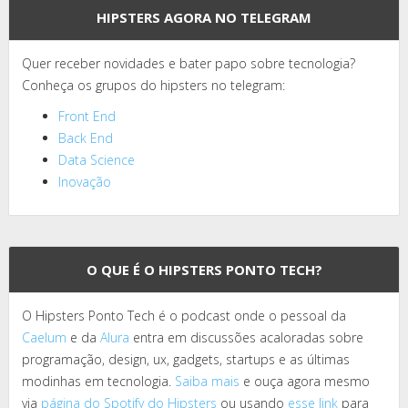
HIPSTERS AGORA NO TELEGRAM
Quer receber novidades e bater papo sobre tecnologia?
Conheça os grupos do hipsters no telegram:
Front End
Back End
Data Science
Inovação
O QUE É O HIPSTERS PONTO TECH?
O Hipsters Ponto Tech é o podcast onde o pessoal da
Caelum
e da
Alura
entra em discussões acaloradas sobre
programação, design, ux, gadgets, startups e as últimas
modinhas em tecnologia.
Saiba mais
e ouça agora mesmo
via
página do Spotify do Hipsters
ou usando
esse link
para