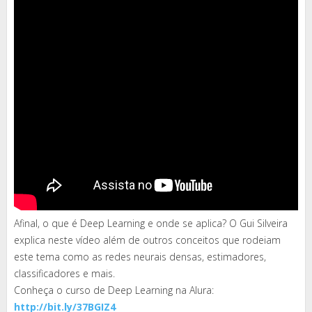
Afinal, o que é Deep Learning e onde se aplica? O Gui Silveira
explica neste vídeo além de outros conceitos que rodeiam
este tema como as redes neurais densas, estimadores,
classificadores e mais.
Conheça o curso de Deep Learning na Alura:
http://bit.ly/37BGIZ4