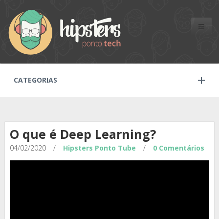
Toggle
naviga
CATEGORIAS
O que é Deep Learning?
04/02/2020
/
Hipsters Ponto Tube
/
0 Comentários