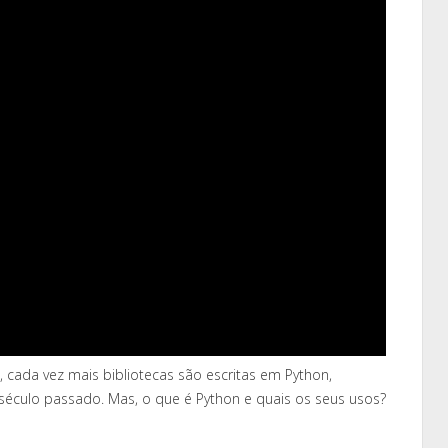
cada vez mais bibliotecas são escritas em Python,
culo passado. Mas, o que é Python e quais os seus usos?