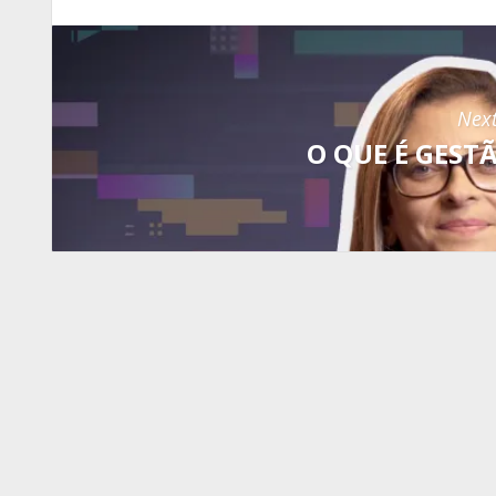
Next
O QUE É GEST