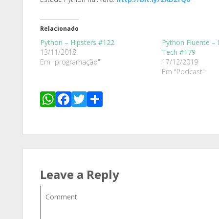
Relacionado
Python – Hipsters #122
Python Fluente – 
13/11/2018
Tech #179
Em "programação"
17/12/2019
Em "Podcast"
WhatsApp
Facebook
Twitter
Share
Leave a Reply