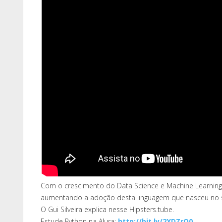
Com o crescimento do Data Science e Machine Learning, 
aumentando a adoção desta linguagem que nasceu no sé
O Gui Silveira explica nesse Hipsters.tube.
Estude Python na Alura:
http://bit.ly/2XDZrQ0