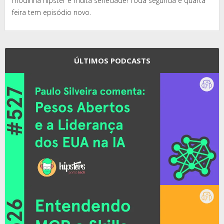
modinha hipster e muita seriedade! Toda segunda e quarta
feira tem episódio novo.
ÚLTIMOS PODCASTS