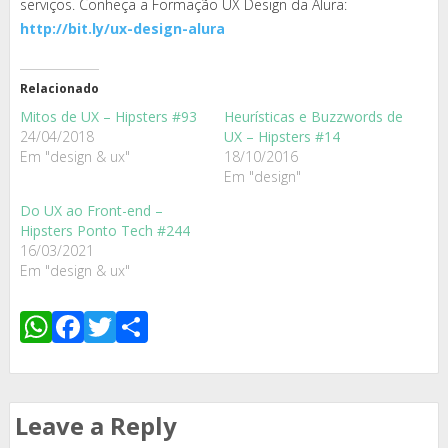
serviços. Conheça a Formação UX Design da Alura:
http://bit.ly/ux-design-alura
Relacionado
Mitos de UX – Hipsters #93
Heurísticas e Buzzwords de
24/04/2018
UX – Hipsters #14
Em "design & ux"
18/10/2016
Em "design"
Do UX ao Front-end –
Hipsters Ponto Tech #244
16/03/2021
Em "design & ux"
WhatsApp
Facebook
Twitter
Share
Leave a Reply