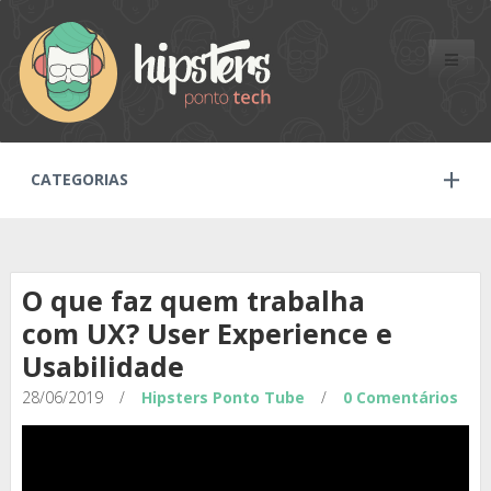
Toggle
naviga
CATEGORIAS
O que faz quem trabalha
com UX? User Experience e
Usabilidade
28/06/2019
/
Hipsters Ponto Tube
/
0 Comentários