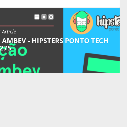
 Article
AMBEV - HIPSTERS PONTO TECH
275