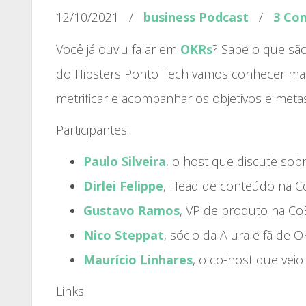
12/10/2021
/
business
Podcast
/
3 Co
Você já ouviu falar em
OKRs
? Sabe o que são
do Hipsters Ponto Tech vamos conhecer mais
metrificar e acompanhar os objetivos e meta
Participantes:
Paulo Silveira
, o host que discute so
Dirlei Felippe
, Head de conteúdo na C
Gustavo Ramos
, VP de produto na Co
Nico Steppat
, sócio da Alura e fã de 
Maurício Linhares
, o co-host que veio
Links: