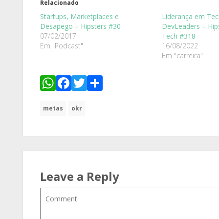
Relacionado
Startups, Marketplaces e
Liderança em Tec
Desapego – Hipsters #30
DevLeaders – Hip
07/02/2017
Tech #318
Em "Podcast"
16/08/2022
Em "carreira"
WhatsApp
Facebook
Twitter
Share
metas
okr
Leave a Reply