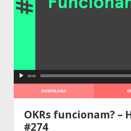
Tocador
00:00
de
áudio
DOWNLOAD
E
OKRs funcionam? – H
#274