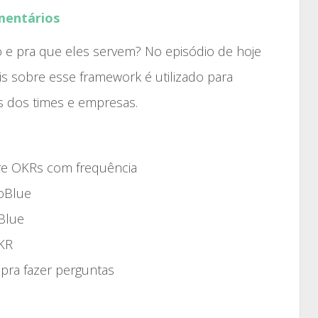
aumentar
mentários
ou
diminuir
 e pra que eles servem? No episódio de hoje
o
 sobre esse framework é utilizado para
volume.
s dos times e empresas.
bre OKRs com frequência
oBlue
Blue
OKR
 pra fazer perguntas