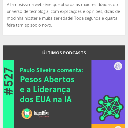
A famosíssima websérie que aborda as maiores dúvidas do
universo de tecnologia, com explicações e opiniões, dicas de
modinha hipster e muita seriedade! Toda segunda e quarta
feira tem episódio novo.
ÚLTIMOS PODCASTS