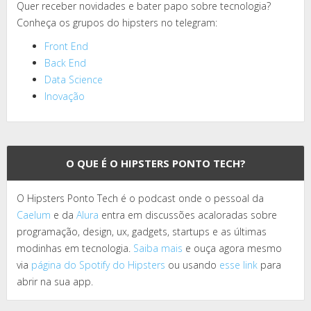
Quer receber novidades e bater papo sobre tecnologia?
Conheça os grupos do hipsters no telegram:
Front End
Back End
Data Science
Inovação
O QUE É O HIPSTERS PONTO TECH?
O Hipsters Ponto Tech é o podcast onde o pessoal da
Caelum
e da
Alura
entra em discussões acaloradas sobre
programação, design, ux, gadgets, startups e as últimas
modinhas em tecnologia.
Saiba mais
e ouça agora mesmo
via
página do Spotify do Hipsters
ou usando
esse link
para
abrir na sua app.