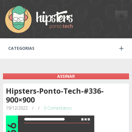
Toggle
naviga
CATEGORIAS
ASSINAR
Hipsters-Ponto-Tech-#336-
900×900
19/12/2022
/
/
0 Comentários