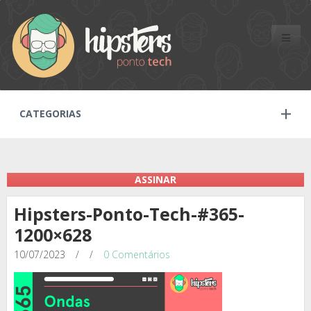
Toggle
naviga
CATEGORIAS
ASSINAR
Hipsters-Ponto-Tech-#365-
1200×628
10/07/2023
/
/
0 Comentários