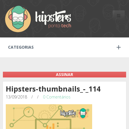
Toggle
naviga
CATEGORIAS
ASSINAR
Hipsters-thumbnails_-_114
13/09/2018
/
/
0 Comentários