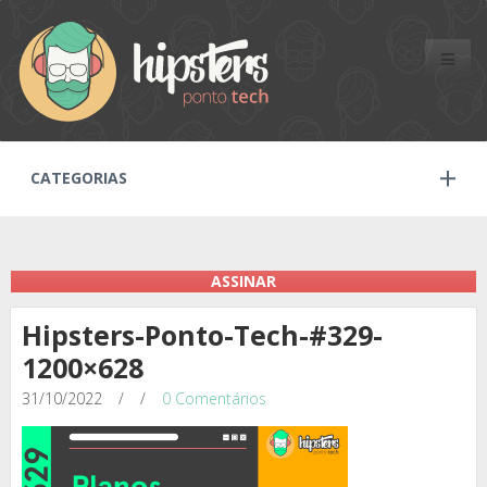
Toggle
naviga
CATEGORIAS
ASSINAR
Hipsters-Ponto-Tech-#329-
1200×628
31/10/2022
/
/
0 Comentários