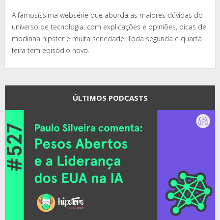
A famosíssima websérie que aborda as maiores dúvidas do
universo de tecnologia, com explicações e opiniões, dicas de
modinha hipster e muita seriedade! Toda segunda e quarta
feira tem episódio novo.
ÚLTIMOS PODCASTS