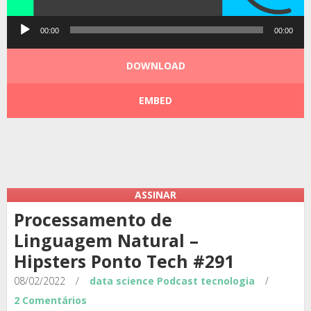
Tocador
00:00
00:00
de
áudio
DOWNLOAD
EMBED
Podcast:
|
|
ASSINAR
Processamento de
Linguagem Natural –
Hipsters Ponto Tech #291
08/02/2022
/
data science
Podcast
tecnologia
/
2 Comentários