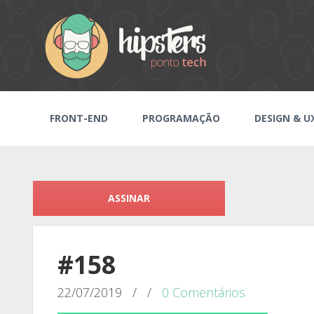
FRONT-END
PROGRAMAÇÃO
DESIGN & U
ASSINAR
#158
22/07/2019
/
/
0 Comentários