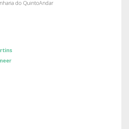
nharia do QuintoAndar
rtins
ineer