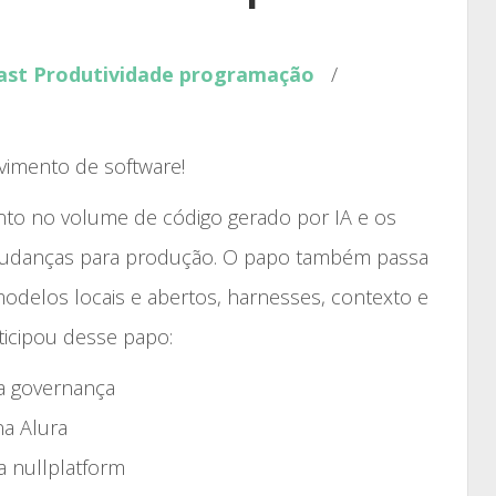
aumentar
ou
ast
Produtividade
programação
/
diminuir
o
volume.
vimento de software!
to no volume de código gerado por IA e os
s mudanças para produção. O papo também passa
delos locais e abertos, harnesses, contexto e
icipou desse papo:
ra governança
na Alura
a nullplatform