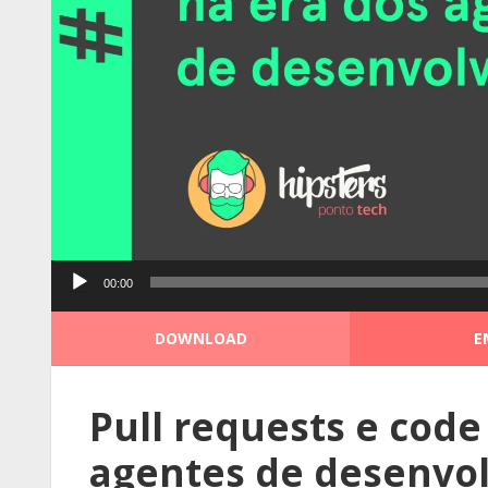
Tocador
00:00
de
áudio
DOWNLOAD
E
Pull requests e code
agentes de desenvol