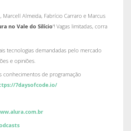
, Marcell Almeida, Fabrício Carraro e Marcus
ra no Vale do Silício
“! Vagas limitadas, corra
ais tecnologias demandadas pelo mercado
ões e opiniões.
eus conhecimentos de programação
ttps://7daysofcode.io/
www.alura.com.br
odcasts