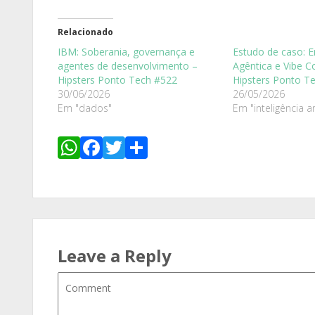
Relacionado
IBM: Soberania, governança e
Estudo de caso: E
agentes de desenvolvimento –
Agêntica e Vibe C
Hipsters Ponto Tech #522
Hipsters Ponto T
30/06/2026
26/05/2026
Em "dados"
Em "inteligência art
WhatsApp
Facebook
Twitter
Share
Leave a Reply