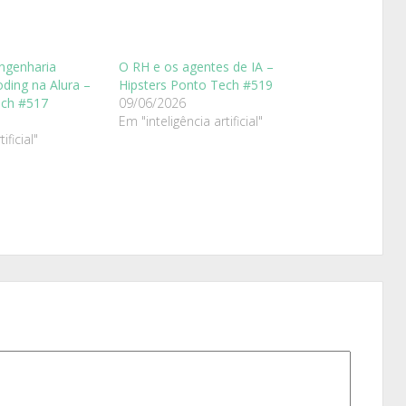
ngenharia
O RH e os agentes de IA –
oding na Alura –
Hipsters Ponto Tech #519
ech #517
09/06/2026
Em "inteligência artificial"
ificial"