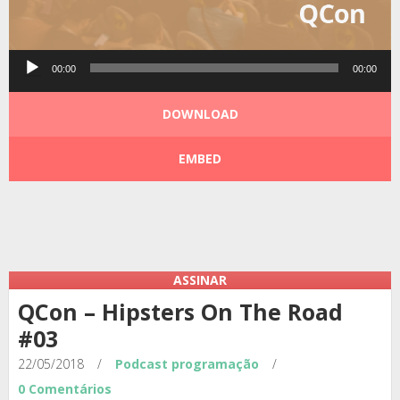
Tocador
00:00
00:00
de
áudio
DOWNLOAD
EMBED
Podcast:
|
|
ASSINAR
QCon – Hipsters On The Road
#03
22/05/2018
/
Podcast
programação
/
0 Comentários