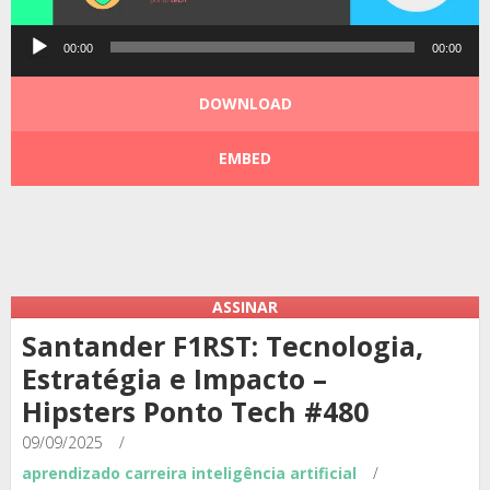
Tocador
00:00
00:00
de
áudio
DOWNLOAD
EMBED
Podcast:
|
|
ASSINAR
Santander F1RST: Tecnologia,
Estratégia e Impacto –
Hipsters Ponto Tech #480
09/09/2025
/
aprendizado
carreira
inteligência artificial
/