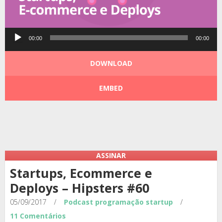
Tocador
00:00
00:00
de
áudio
DOWNLOAD
EMBED
Podcast:
|
|
ASSINAR
Startups, Ecommerce e
Deploys – Hipsters #60
05/09/2017
/
Podcast
programação
startup
/
11 Comentários