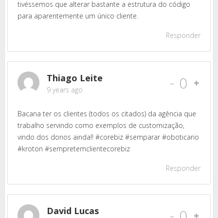
tivéssemos que alterar bastante a estrutura do código
para aparentemente um único cliente.
Responder
Thiago Leite
-
0
9 years ago
Bacana ter os clientes (todos os citados) da agência que
trabalho servindo como exemplos de customização,
vindo dos donos ainda!! #corebiz #semparar #oboticario
#kroton #sempretemclientecorebiz
Responder
David Lucas
-
0