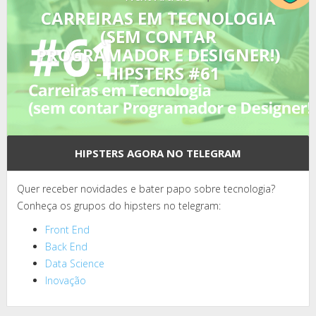
CARREIRAS EM TECNOLOGIA
(SEM CONTAR
PROGRAMADOR E DESIGNER!)
- HIPSTERS #61
HIPSTERS AGORA NO TELEGRAM
Quer receber novidades e bater papo sobre tecnologia?
Conheça os grupos do hipsters no telegram:
Front End
Back End
Data Science
Inovação