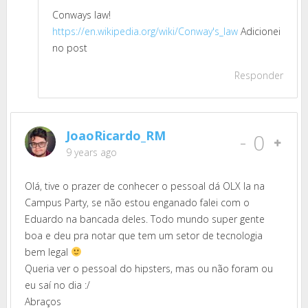
Conways law!
https://en.wikipedia.org/wiki/Conway's_law
Adicionei
no post
Responder
JoaoRicardo_RM
-
0
9 years ago
Olá, tive o prazer de conhecer o pessoal dá OLX la na
Campus Party, se não estou enganado falei com o
Eduardo na bancada deles. Todo mundo super gente
boa e deu pra notar que tem um setor de tecnologia
bem legal
Queria ver o pessoal do hipsters, mas ou não foram ou
eu saí no dia :/
Abraços