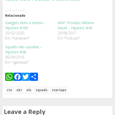
Relacionado
Gadgets úteis e inúteis –
MVP: Produto Mínimo
Hipsters #189
Viável – Hipsters #49
25/02/2020
20/06/2017
Em "hardware"
Em "Podcast"
Squads não-suicidas –
Hipsters #08
06/09/2016
Em "agilidade"
WhatsApp
Facebook
Twitter
Share
cto
okr
olx
squads
startups
Leave a Reply