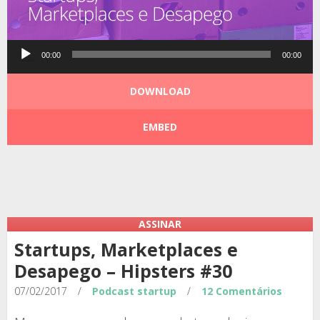
Tocador
00:00
00:00
de
áudio
DOWNLOAD
EMBED
Podcast:
|
|
ASSINAR
Startups, Marketplaces e
Desapego – Hipsters #30
07/02/2017
/
Podcast
startup
/
12 Comentários