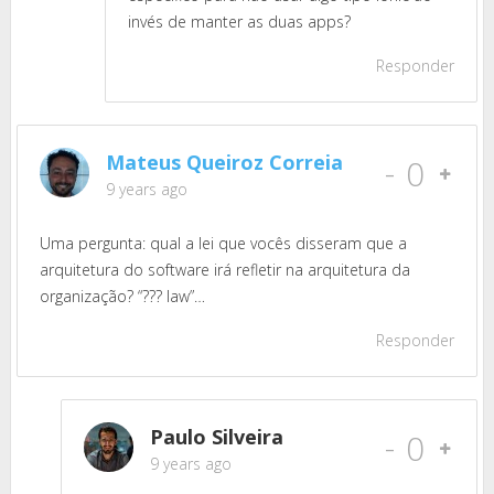
invés de manter as duas apps?
Responder
Mateus Queiroz Correia
-
0
9 years ago
Uma pergunta: qual a lei que vocês disseram que a
arquitetura do software irá refletir na arquitetura da
organização? “??? law”…
Responder
Paulo Silveira
-
0
9 years ago