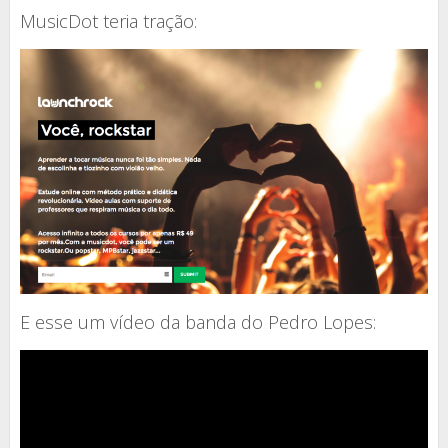
MusicDot teria tração:
E esse um vídeo da banda do Pedro Lopes: