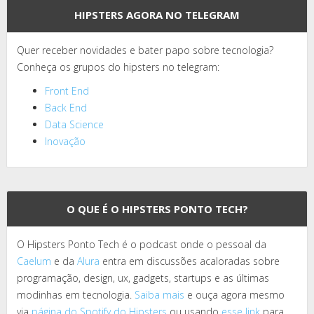
HIPSTERS AGORA NO TELEGRAM
Quer receber novidades e bater papo sobre tecnologia?
Conheça os grupos do hipsters no telegram:
Front End
Back End
Data Science
Inovação
O QUE É O HIPSTERS PONTO TECH?
O Hipsters Ponto Tech é o podcast onde o pessoal da
Caelum
e da
Alura
entra em discussões acaloradas sobre
programação, design, ux, gadgets, startups e as últimas
modinhas em tecnologia.
Saiba mais
e ouça agora mesmo
via
página do Spotify do Hipsters
ou usando
esse link
para