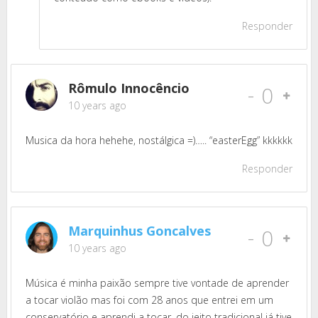
Responder
Rômulo Innocêncio
-
0
10 years ago
Musica da hora hehehe, nostálgica =)….. “easterEgg” kkkkkk
Responder
Marquinhus Goncalves
-
0
10 years ago
Música é minha paixão sempre tive vontade de aprender
a tocar violão mas foi com 28 anos que entrei em um
conservatório e aprendi a tocar, do jeito tradicional já tive