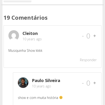
19 Comentários
Cleiton
-
0
10 years ago
Musiquinha Show kkkk
Responder
Paulo Silveira
-
0
10 years ago
show e com muita história