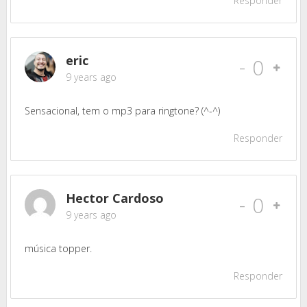
Responder
eric
-
0
9 years ago
Sensacional, tem o mp3 para ringtone? (^-^)
Responder
Hector Cardoso
-
0
9 years ago
música topper.
Responder