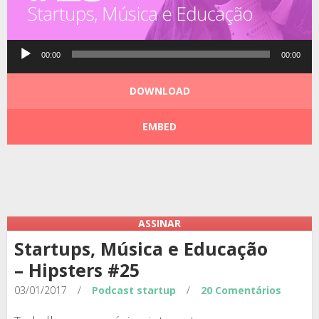
Tocador
00:00
00:00
de
áudio
DOWNLOAD
EMBED
Podcast:
|
|
ASSINAR
Startups, Música e Educação
– Hipsters #25
03/01/2017
/
Podcast
startup
/
20 Comentários