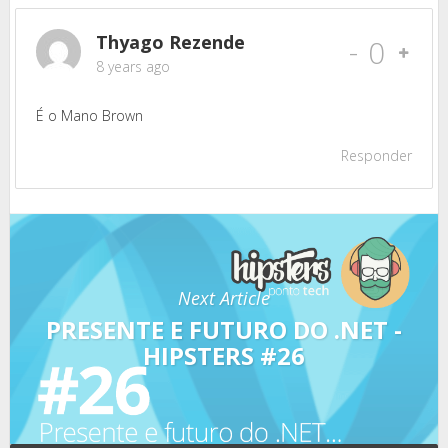
Thyago Rezende
-
0
8 years ago
É o Mano Brown
Responder
Next Article
PRESENTE E FUTURO DO .NET -
HIPSTERS #26