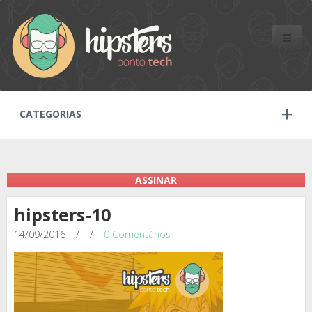
Toggle
naviga
CATEGORIAS
ASSINAR
hipsters-10
14/09/2016
/
/
0 Comentários