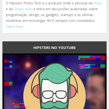
O Hipsters Ponto Tech é o podcast onde o pessoal da
Alura
e do
Grupo Alun
, e entra em discussões acaloradas sobre
programação, design, ux, gadgets, startups e as últimas
modinhas em tecnologia. Ah! E sempre com convidados.
Saiba mais
.
HIPSTERS NO YOUTUBE