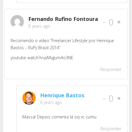
Fernando Rufino Fontoura
-
0
8 years ago
Recomendo o vídeo “Freelancer Lifestyle por Henrique
Bastos – RuPy Brazil 2014”
youtube watch?v=pMvgum4o3NE
Responder
Henrique Bastos
-
0
8 years ago
Massa! Depois comenta lá oq vc curtiu.
Responder