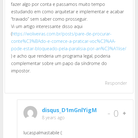
fazer algo por conta e passamos muito tempo
estudando em como arquitetar e implementar e acabar
“travado” sem saber como prosseguir.
Vi um artigo interessante disso aqui
(
https://woliveiras.com.br/posts/pare-de-procurar-
conte%C3%BAdo-e-comece-a-praticar-voc%C3%AA-
pode-estar-bloqueado-pela-paralisia-por-an%C3%A1lise/
) e acho que renderia um programa legal, poderia
complementar sobre um papo da síndrome do
impostor.
Responder
disqus_D1mGnlYigM
-
0
8 years ago
lucaspalmastabile (: