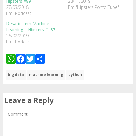
Hipsters #89
28/11/2019
27/03/2018
Em "Hipsters Ponto Tube"
Em "Podcast"
Desafios em Machine
Learning – Hipsters #137
26/02/2019
Em "Podcast"
WhatsApp
Facebook
Twitter
Share
big data
machine learning
python
Leave a Reply