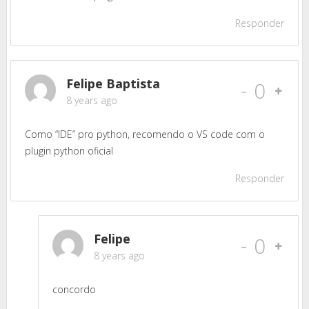
Responder
Felipe Baptista
-
0
8 years ago
Como “IDE” pro python, recomendo o VS code com o
plugin python oficial
Responder
Felipe
-
0
8 years ago
concordo