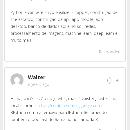
Python é canivete suíço. Realizei scrapper, construção de
site estático, construção de api, app mobile, app
desktop, banco de dados sql e no sql, redes,
processamento de imagens, machine learn, deep learn e
muito mais. ( :
Responder
Walter
-
0
8 years ago
Ha ha, vocês estão no Jupyter, mas já exister Jupyter Lab
local e ‘online’
https://colab.research.google.com/
.
BPython como alternaiva para IPython. Recomendo
também o podcast do Ramalho no Lambda 3.