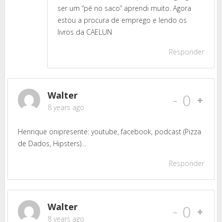
ser um “pé no saco” aprendi muito. Agora
estou a procura de emprego e lendo os
livros da CAELUN
Responder
Walter
-
0
8 years ago
Henrique onipresente: youtube, facebook, podcast (Pizza
de Dados, Hipsters)…
Responder
Walter
-
0
8 years ago