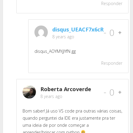
Responder
disqus_UEACF7x6cR
-
0
8 years ago
disqus_AOYMYjJYfN gg
Responder
Roberta Arcoverde
-
0
8 years ago
Bom saber! Já uso VS code pra outras várias coisas,
quando perguntei da IDE era justamente pra ter
uma ideia de por onde começar a
aprender/brincar com python