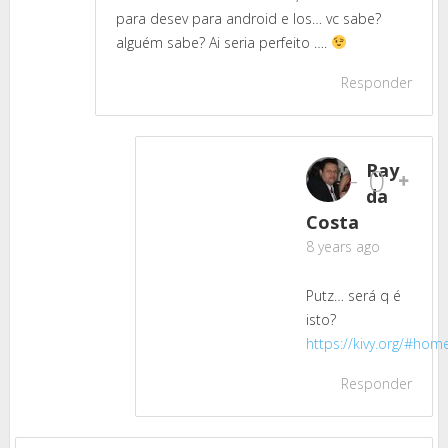
para desev para android e Ios… vc sabe?
alguém sabe? Ai seria perfeito ….
Responder
Ray
-
0
da
Costa
8 years ago
Putz… será q é
isto?
https://kivy.org/#hom
Responder