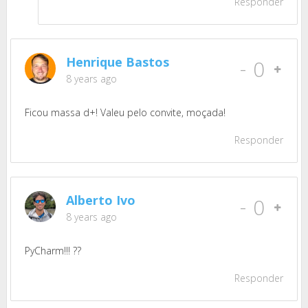
Responder
Henrique Bastos
-
0
8 years ago
Ficou massa d+! Valeu pelo convite, moçada!
Responder
Alberto Ivo
-
0
8 years ago
PyCharm!!! ??
Responder