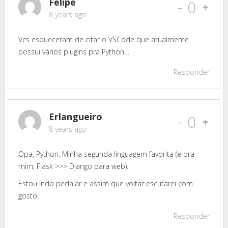
Felipe
-
0
8 years ago
Vcs esqueceram de citar o VSCode que atualmente
possui vários plugins pra Python…
Responder
Erlangueiro
-
0
8 years ago
Opa, Python. Minha segunda linguagem favorita (e pra
mim, Flask >>> Django para web).
Estou indo pedalar e assim que voltar escutarei com
gosto!
Responder