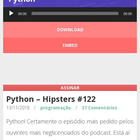
Tocador
00:00
00:00
de
áudio
DOWNLOAD
EMBED
Podcast:
|
|
ASSINAR
Python – Hipsters #122
13/11/2018
/
programação
/
37 Comentários
Python! Certamente o episódio mais pedido pelos
ouvintes mais neglicenciados do podcast. Está aí