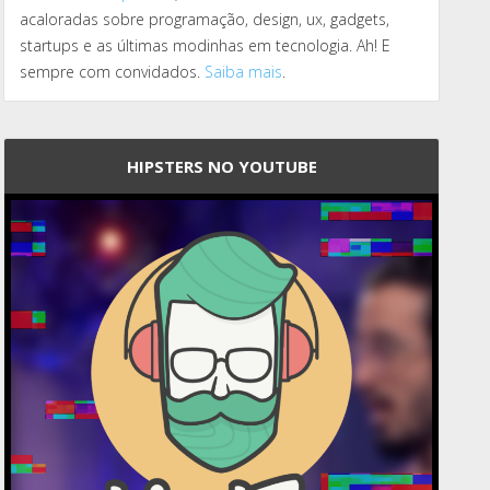
acaloradas sobre programação, design, ux, gadgets,
startups e as últimas modinhas em tecnologia. Ah! E
sempre com convidados.
Saiba mais
.
HIPSTERS NO YOUTUBE