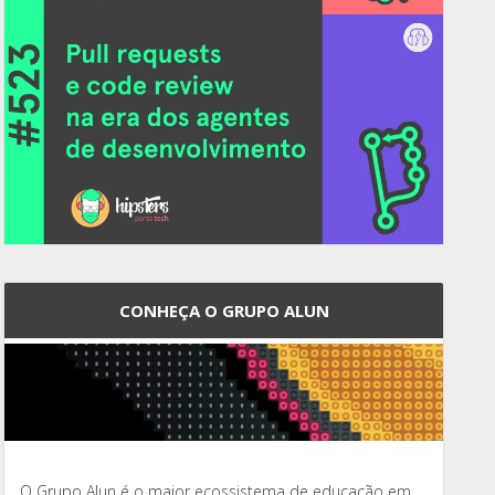
CONHEÇA O GRUPO ALUN
O Grupo Alun é o maior ecossistema de educação em