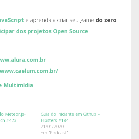
vaScript
e aprenda a criar seu game
do zero
!
icipar dos projetos Open Source
www.alura.com.br
/www.caelum.com.br/
e Multimídia
o Meteor.js-
Guia do Iniciante em Github –
ech #423
Hipsters #184
21/01/2020
Em "Podcast"