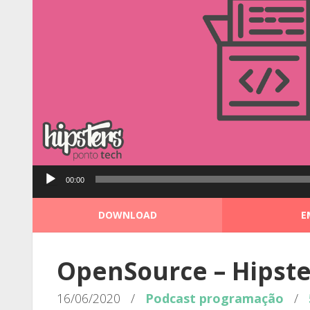
Tocador
00:00
de
áudio
DOWNLOAD
E
OpenSource – Hipste
16/06/2020
/
Podcast
programação
/