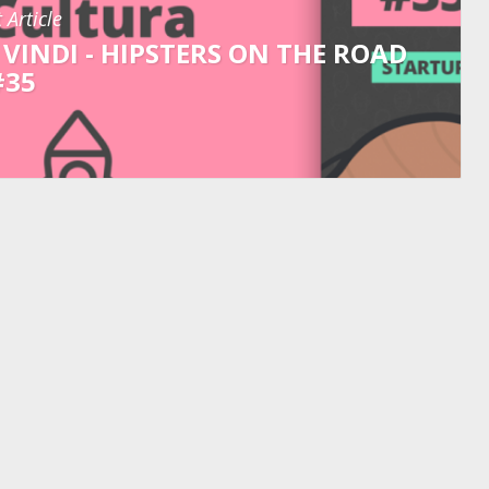
 Article
VINDI - HIPSTERS ON THE ROAD
#35