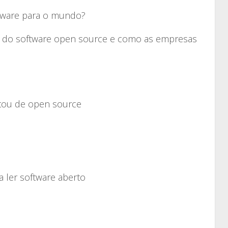
aumentar
ftware para o mundo?
ou
diminuir
 do software open source e como as empresas
o
volume.
tou de open source
a ler software aberto