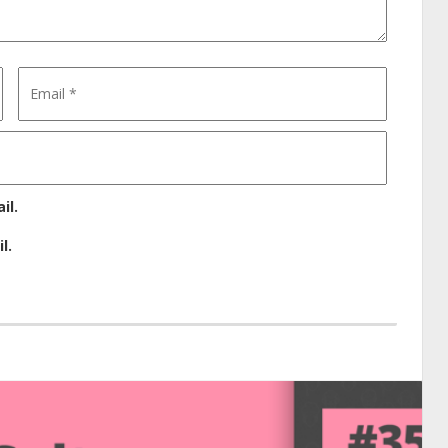
il.
l.