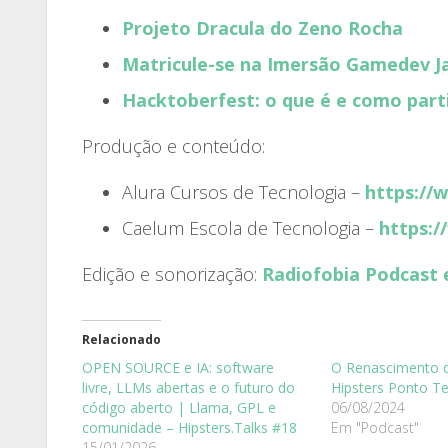
Projeto Dracula do Zeno Rocha
Matricule-se na
Imersão Gamedev Ja
Hacktoberfest: o que é e como part
Produção e conteúdo:
Alura Cursos de Tecnologia –
https://
Caelum Escola de Tecnologia –
https:/
Edição e sonorização:
Radiofobia Podcast 
Relacionado
OPEN SOURCE e IA: software
O Renascimento d
livre, LLMs abertas e o futuro do
Hipsters Ponto T
código aberto | Llama, GPL e
06/08/2024
comunidade – Hipsters.Talks #18
Em "Podcast"
15/01/2026