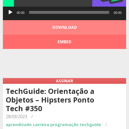
Tocador
00:00
00:00
de
áudio
DOWNLOAD
EMBED
Podcast:
|
|
ASSINAR
TechGuide: Orientação a
Objetos – Hipsters Ponto
Tech #350
28/03/2023
/
aprendizado
carreira
programação
techguide
/