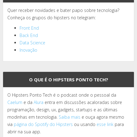
Quer receber novidades e bater papo sobre tecnologia?
Conheça os grupos do hipsters no telegram:
Front End
Back End
Data Science
Inovação
O QUE É O HIPSTERS PONTO TECH?
O Hipsters Ponto Tech é o podcast onde o pessoal da
Caelum
e da
Alura
entra em discussões acaloradas sobre
programação, design, ux, gadgets, startups e as últimas
modinhas em tecnologia.
Saiba mais
e ouça agora mesmo
via
página do Spotify do Hipsters
ou usando
esse link
para
abrir na sua app.