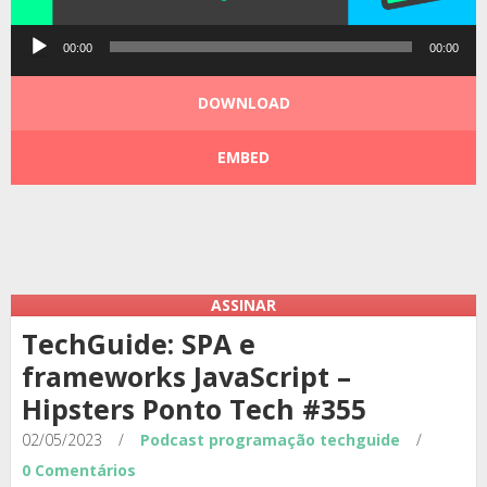
Tocador
00:00
00:00
de
áudio
DOWNLOAD
EMBED
Podcast:
|
|
ASSINAR
TechGuide: SPA e
frameworks JavaScript –
Hipsters Ponto Tech #355
02/05/2023
/
Podcast
programação
techguide
/
0 Comentários