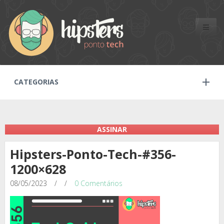
Toggle
naviga
CATEGORIAS
ASSINAR
Hipsters-Ponto-Tech-#356-
1200×628
08/05/2023
/
/
0 Comentários