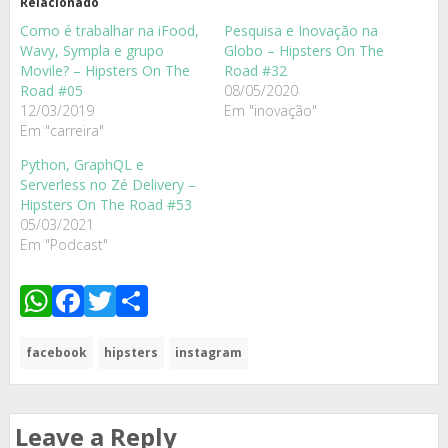
Relacionado
Como é trabalhar na iFood,
Pesquisa e Inovação na
Wavy, Sympla e grupo
Globo – Hipsters On The
Movile? – Hipsters On The
Road #32
Road #05
08/05/2020
12/03/2019
Em "inovação"
Em "carreira"
Python, GraphQL e
Serverless no Zé Delivery –
Hipsters On The Road #53
05/03/2021
Em "Podcast"
WhatsApp
Facebook
Twitter
Share
facebook
hipsters
instagram
Leave a Reply