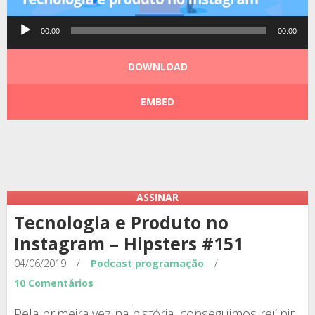
Tocador
00:00
00:00
de
áudio
DOWNLOAD
EMBED
Podcast:
|
|
ASSINAR
Tecnologia e Produto no
Instagram – Hipsters #151
04/06/2019
/
Podcast
programação
/
10 Comentários
Pela primeira vez na história, conseguimos reúnir