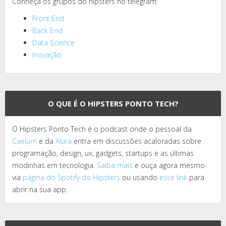
Conheça os grupos do hipsters no telegram:
Front End
Back End
Data Science
Inovação
O QUE É O HIPSTERS PONTO TECH?
O Hipsters Ponto Tech é o podcast onde o pessoal da
Caelum
e da
Alura
entra em discussões acaloradas sobre
programação, design, ux, gadgets, startups e as últimas
modinhas em tecnologia.
Saiba mais
e ouça agora mesmo
via
página do Spotify do Hipsters
ou usando
esse link
para
abrir na sua app.