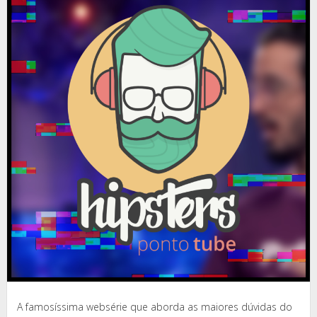
A famosíssima websérie que aborda as maiores dúvidas do