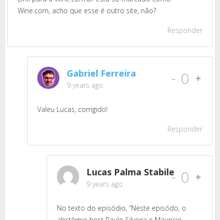
Wine.com, acho que esse é outro site, não?
Responder
Gabriel Ferreira
-
0
9 years ago
Valeu Lucas, corrigido!
Responder
Lucas Palma Stabile
-
0
9 years ago
No texto do episódio, “Neste episódo, o
abstêmio host Paulo Silveira e Mauricio