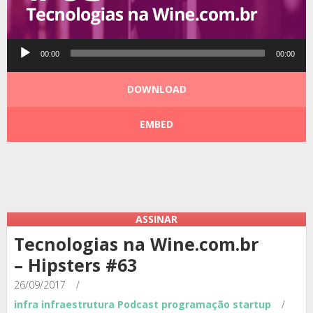
Tocador
00:00
00:00
de
áudio
DOWNLOAD
EMBED
Podcast:
|
|
ASSINAR
Tecnologias na Wine.com.br
– Hipsters #63
26/09/2017
/
infra
infraestrutura
Podcast
programação
startup
/