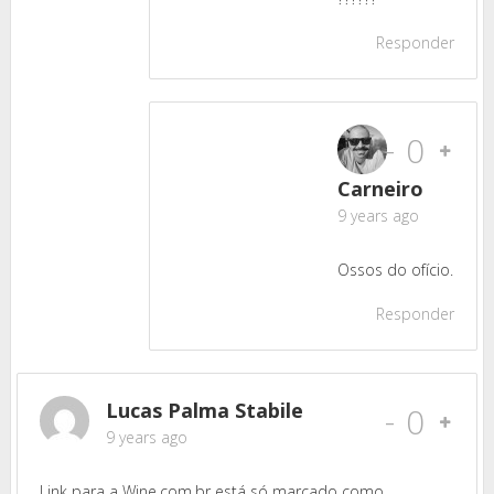
Responder
-
0
Carneiro
9 years ago
Ossos do ofício.
Responder
Lucas Palma Stabile
-
0
9 years ago
Link para a Wine.com.br está só marcado como