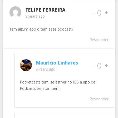
FELIPE FERREIRA
-
0
9 years ago
Tem algum app q tem esse podcast?
Responder
Maurício Linhares
-
0
9 years ago
Pocketcasts tem, se estiver no iOS a app de
Podcasts tem também!
Responder