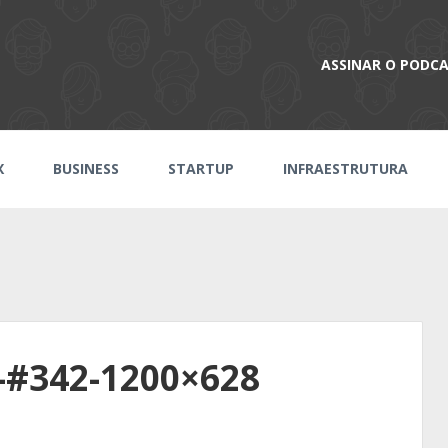
ASSINAR O PODC
X
BUSINESS
STARTUP
INFRAESTRUTURA
-#342-1200×628