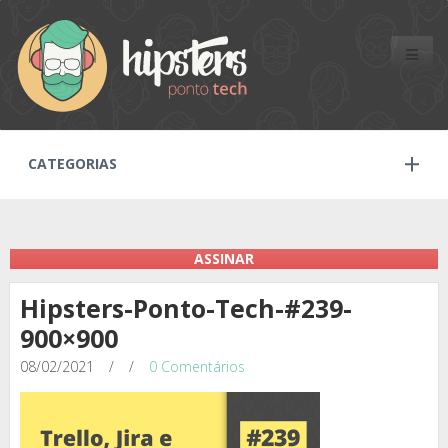
Toggle
naviga
CATEGORIAS
ASSINAR
Hipsters-Ponto-Tech-#239-
900×900
08/02/2021
/
/
0 Comentários