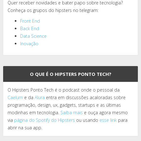
Quer receber novidades e bater papo sobre tecnologia?
Conheça os grupos do hipsters no telegram:
Front End
Back End
Data Science
Inovação
O QUE É O HIPSTERS PONTO TECH?
O Hipsters Ponto Tech é o podcast onde o pessoal da
Caelum
e da
Alura
entra em discussões acaloradas sobre
programação, design, ux, gadgets, startups e as últimas
modinhas em tecnologia.
Saiba mais
e ouça agora mesmo
via
página do Spotify do Hipsters
ou usando
esse link
para
abrir na sua app.