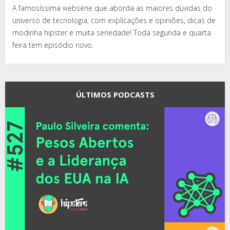
A famosíssima websérie que aborda as maiores dúvidas do
universo de tecnologia, com explicações e opiniões, dicas de
modinha hipster e muita seriedade! Toda segunda e quarta
feira tem episódio novo.
ÚLTIMOS PODCASTS