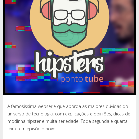
A famosíssima websérie que aborda as maiores dúvidas do
universo de tecnologia, com explicações e opiniões, dicas de
modinha hipster e muita seriedade! Toda segunda e quarta
feira tem episódio novo.