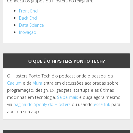
Conheça os grupos do hipsters no telegram:
Front End
Back End
Data Science
Inovação
O QUE É O HIPSTERS PONTO TECH?
O Hipsters Ponto Tech é o podcast onde o pessoal da
Caelum
e da
Alura
entra em discussões acaloradas sobre
programação, design, ux, gadgets, startups e as últimas
modinhas em tecnologia.
Saiba mais
e ouça agora mesmo
via
página do Spotify do Hipsters
ou usando
esse link
para
abrir na sua app.