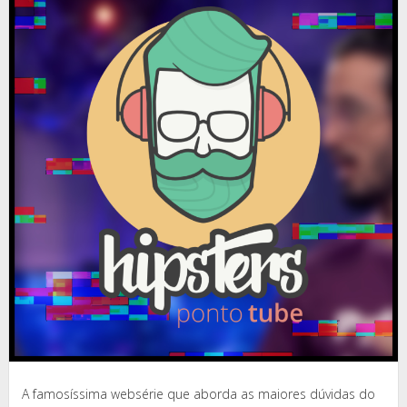
A famosíssima websérie que aborda as maiores dúvidas do