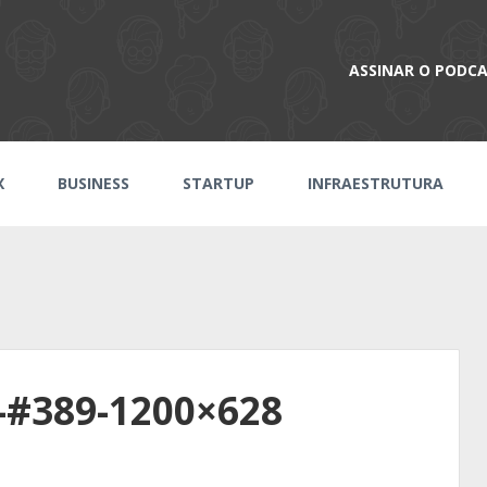
ASSINAR O PODC
X
BUSINESS
STARTUP
INFRAESTRUTURA
-#389-1200×628