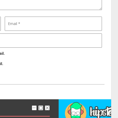
il.
l.