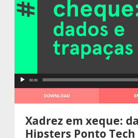
Tocador
00:00
de
áudio
DOWNLOAD
E
Xadrez em xeque: da
Hipsters Ponto Tech