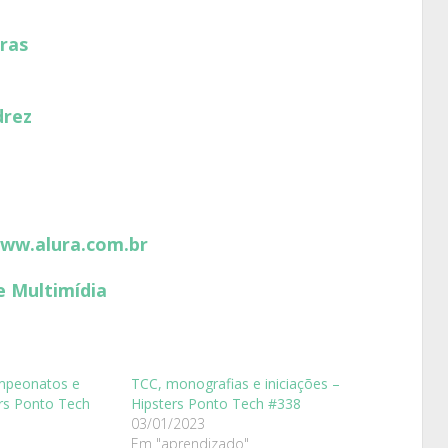
ras
drez
www.alura.com.br
e Multimídia
mpeonatos e
TCC, monografias e iniciações –
rs Ponto Tech
Hipsters Ponto Tech #338
03/01/2023
Em "aprendizado"