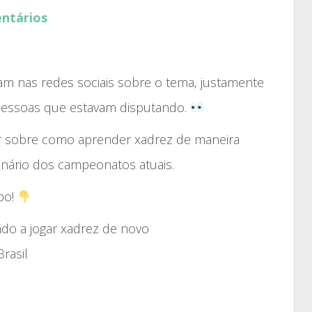
aumentar
ntários
ou
diminuir
o
ram nas redes sociais sobre o tema, justamente
volume.
essoas que estavam disputando.
ar sobre como aprender xadrez de maneira
 cenário dos campeonatos atuais.
po!
ndo a jogar xadrez de novo
rasil