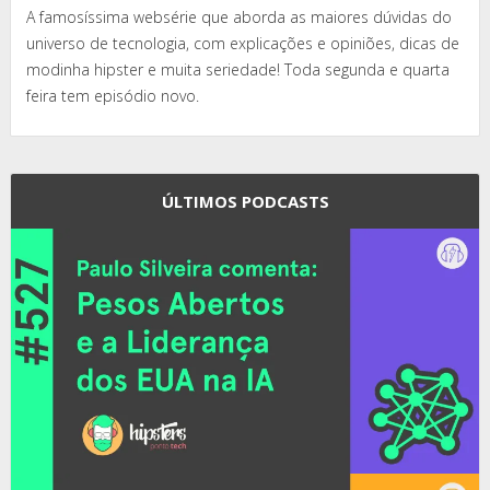
A famosíssima websérie que aborda as maiores dúvidas do
universo de tecnologia, com explicações e opiniões, dicas de
modinha hipster e muita seriedade! Toda segunda e quarta
feira tem episódio novo.
ÚLTIMOS PODCASTS