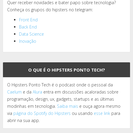
Quer receber novidades e bater papo sobre tecnologia?
Conheça os grupos do hipsters no telegram:
Front End
Back End
Data Science
Inovação
O QUE É O HIPSTERS PONTO TECH?
O Hipsters Ponto Tech é o podcast onde o pessoal da
Caelum
e da
Alura
entra em discussões acaloradas sobre
programação, design, ux, gadgets, startups e as últimas
modinhas em tecnologia.
Saiba mais
e ouça agora mesmo
via
página do Spotify do Hipsters
ou usando
esse link
para
abrir na sua app.