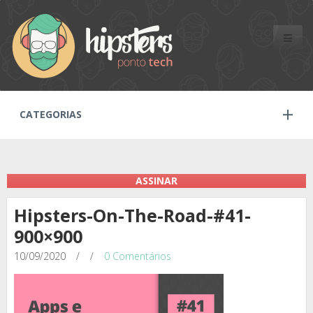
Toggle
naviga
CATEGORIAS
ASSINAR
Hipsters-On-The-Road-#41-
900×900
10/09/2020
/
/
0 Comentários