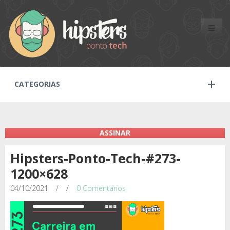
Toggle
naviga
CATEGORIAS
ASSINAR
Hipsters-Ponto-Tech-#273-
1200×628
04/10/2021
/
/
0 Comentários