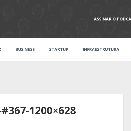
ASSINAR O PODC
X
BUSINESS
STARTUP
INFRAESTRUTURA
-#367-1200×628