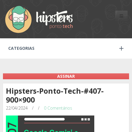
Toggle
naviga
CATEGORIAS
ASSINAR
Hipsters-Ponto-Tech-#407-
900×900
22/04/2024
/
/
0 Comentários