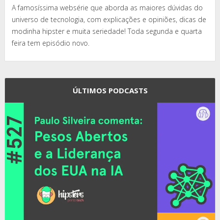
A famosíssima websérie que aborda as maiores dúvidas do
universo de tecnologia, com explicações e opiniões, dicas de
modinha hipster e muita seriedade! Toda segunda e quarta
feira tem episódio novo.
ÚLTIMOS PODCASTS