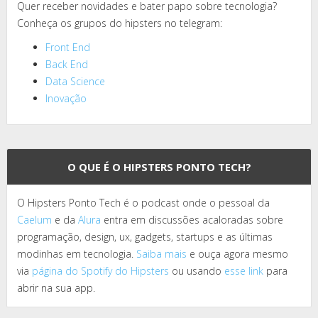
Quer receber novidades e bater papo sobre tecnologia?
Conheça os grupos do hipsters no telegram:
Front End
Back End
Data Science
Inovação
O QUE É O HIPSTERS PONTO TECH?
O Hipsters Ponto Tech é o podcast onde o pessoal da
Caelum
e da
Alura
entra em discussões acaloradas sobre
programação, design, ux, gadgets, startups e as últimas
modinhas em tecnologia.
Saiba mais
e ouça agora mesmo
via
página do Spotify do Hipsters
ou usando
esse link
para
abrir na sua app.