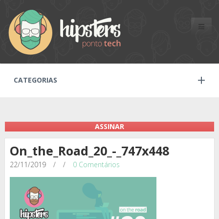
Toggle
naviga
CATEGORIAS
ASSINAR
On_the_Road_20_-_747x448
22/11/2019
/
/
0 Comentários