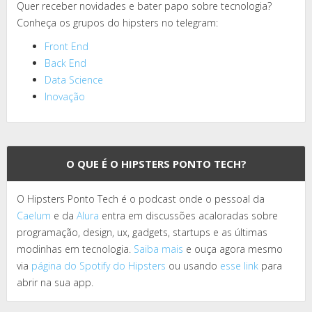
Quer receber novidades e bater papo sobre tecnologia?
Conheça os grupos do hipsters no telegram:
Front End
Back End
Data Science
Inovação
O QUE É O HIPSTERS PONTO TECH?
O Hipsters Ponto Tech é o podcast onde o pessoal da
Caelum
e da
Alura
entra em discussões acaloradas sobre
programação, design, ux, gadgets, startups e as últimas
modinhas em tecnologia.
Saiba mais
e ouça agora mesmo
via
página do Spotify do Hipsters
ou usando
esse link
para
abrir na sua app.