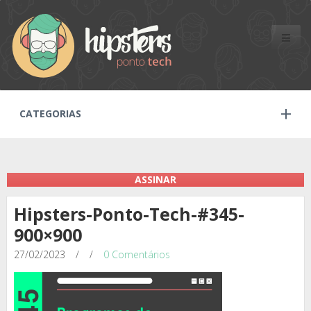
Toggle
naviga
CATEGORIAS
ASSINAR
Hipsters-Ponto-Tech-#345-
900×900
27/02/2023
/
/
0 Comentários