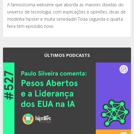
A famosíssima websérie que aborda as maiores dúvidas do
universo de tecnologia, com explicações e opiniões, dicas de
modinha hipster e muita seriedade! Toda segunda e quarta
feira tem episódio novo.
ÚLTIMOS PODCASTS